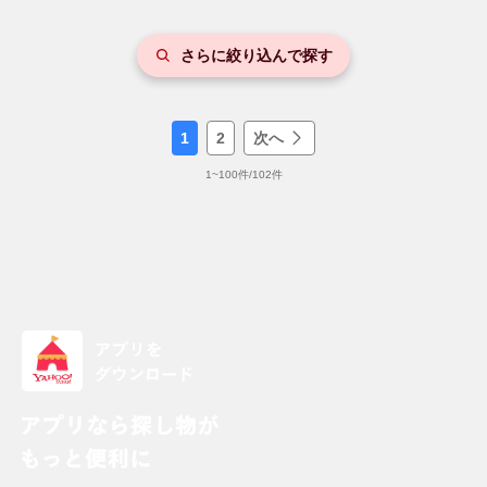
さらに絞り込んで探す
1
2
次へ
1
~
100
件/
102
件