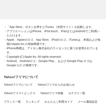
・「App Store」ボタンを押すとiTunes （外部サイト）が起動します。
・アプリケーションはiPhone、iPod touch、iPadまたはAndroidでご利用い
ただけます。
・Apple、Appleのロゴ、App Store、iPodのロゴ、iTunesは、米国および他
国のApple Inc.の登録商標です。
・iPhone商標は、アイホン株式会社のライセンスに基づき使用されていま
す。
・Copyright (C) Apple Inc. All rights reserved.
・Android、Androidロゴ、Google Play 、および Google Play ロゴは、
Google LLC の商標です。
Yahoo!フリマについて
Yahoo!フリマについて
Yahoo!フリマからのお知らせ
Yahoo!フリマトピックス
Yahoo!フリマ特集
カテゴリ一覧
ブランド一覧
ランキング
かんたんご利用ガイド
メール通知設定