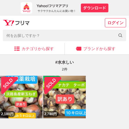
ログイン
カテゴリから探す
ブランドから探す
#
水水しい
2
件
2,180
円
2,780
円