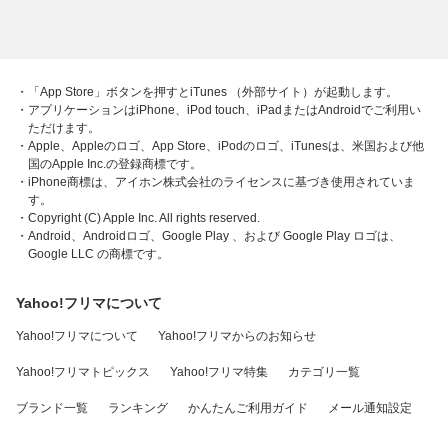
・「App Store」ボタンを押すとiTunes （外部サイト）が起動します。
・アプリケーションはiPhone、iPod touch、iPadまたはAndroidでご利用い
ただけます。
・Apple、Appleのロゴ、App Store、iPodのロゴ、iTunesは、米国および他
国のApple Inc.の登録商標です。
・iPhone商標は、アイホン株式会社のライセンスに基づき使用されていま
す。
・Copyright (C) Apple Inc. All rights reserved.
・Android、Androidロゴ、Google Play 、および Google Play ロゴは、
Google LLC の商標です。
Yahoo!フリマについて
Yahoo!フリマについて
Yahoo!フリマからのお知らせ
Yahoo!フリマトピックス
Yahoo!フリマ特集
カテゴリ一覧
ブランド一覧
ランキング
かんたんご利用ガイド
メール通知設定