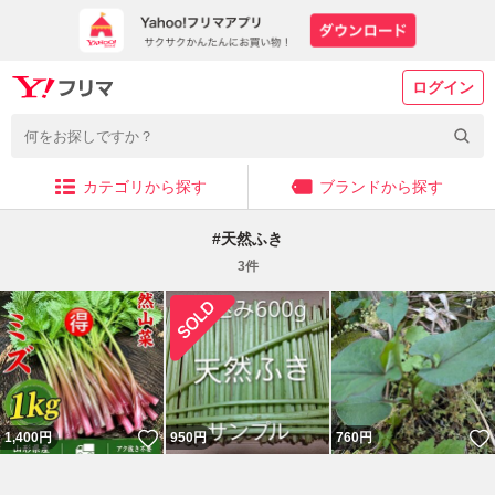
ログイン
カテゴリから探す
ブランドから探す
#
天然ふき
3
件
いいね！
1,400
円
950
円
760
円