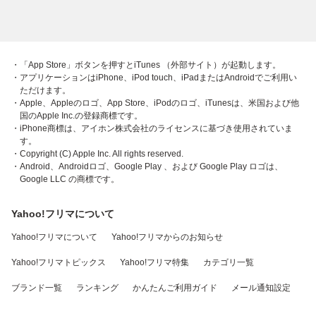
・「App Store」ボタンを押すとiTunes （外部サイト）が起動します。
・アプリケーションはiPhone、iPod touch、iPadまたはAndroidでご利用い
ただけます。
・Apple、Appleのロゴ、App Store、iPodのロゴ、iTunesは、米国および他
国のApple Inc.の登録商標です。
・iPhone商標は、アイホン株式会社のライセンスに基づき使用されていま
す。
・Copyright (C) Apple Inc. All rights reserved.
・Android、Androidロゴ、Google Play 、および Google Play ロゴは、
Google LLC の商標です。
Yahoo!フリマについて
Yahoo!フリマについて
Yahoo!フリマからのお知らせ
Yahoo!フリマトピックス
Yahoo!フリマ特集
カテゴリ一覧
ブランド一覧
ランキング
かんたんご利用ガイド
メール通知設定