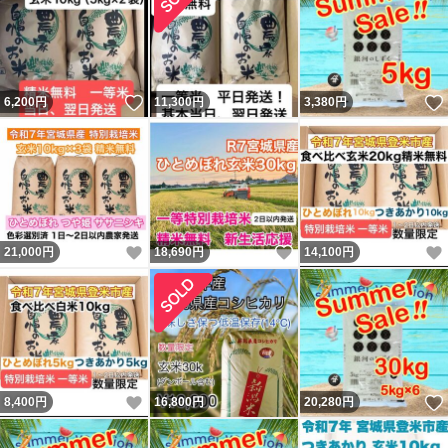
いいね！
6,200
円
11,300
円
3,380
円
いいね！
いいね！
21,000
円
18,690
円
14,100
円
いいね！
8,400
円
16,800
円
20,280
円