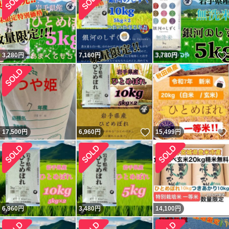
3,280
円
7,160
円
3,780
円
いいね！
17,500
円
6,960
円
15,499
円
6,960
円
3,480
円
14,100
円