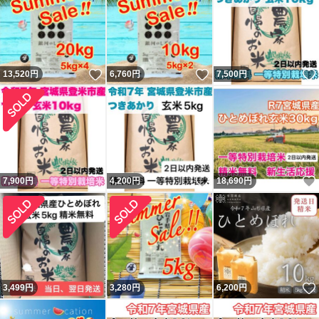
いいね！
いいね！
13,520
円
6,760
円
7,500
円
いいね！
7,900
円
4,200
円
18,690
円
3,499
円
3,280
円
6,200
円