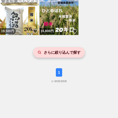
いいね！
いいね！
19,500
円
16,800
円
さらに絞り込んで探す
1
1
~
95
件/
95
件