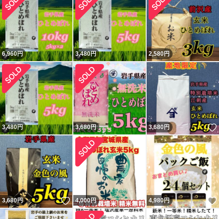
6,960
円
3,480
円
2,580
円
3,480
円
3,680
円
3,680
円
いいね！
3,680
円
4,000
円
4,980
円