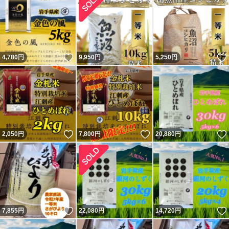
いいね！
4,780
円
9,950
円
5,250
円
いいね！
いいね！
2,050
円
7,800
円
20,880
円
いいね！
7,855
円
22,080
円
14,720
円