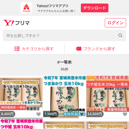
ログイン
カテゴリから探す
ブランドから探す
#
一等米
95
件
いいね！
いいね！
8,400
円
7,500
円
14,500
円