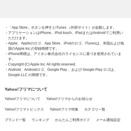
・「App Store」ボタンを押すとiTunes （外部サイト）が起動します。
・アプリケーションはiPhone、iPod touch、iPadまたはAndroidでご利用い
ただけます。
・Apple、Appleのロゴ、App Store、iPodのロゴ、iTunesは、米国および他
国のApple Inc.の登録商標です。
・iPhone商標は、アイホン株式会社のライセンスに基づき使用されていま
す。
・Copyright (C) Apple Inc. All rights reserved.
・Android、Androidロゴ、Google Play 、および Google Play ロゴは、
Google LLC の商標です。
Yahoo!フリマについて
Yahoo!フリマについて
Yahoo!フリマからのお知らせ
Yahoo!フリマトピックス
Yahoo!フリマ特集
カテゴリ一覧
ブランド一覧
ランキング
かんたんご利用ガイド
メール通知設定