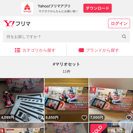
ログイン
カテゴリから探す
ブランドから探す
#
マリオセット
11
件
いいね！
いいね！
4,099
円
6,650
円
7,000
円