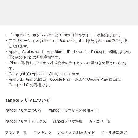
・「App Store」ボタンを押すとiTunes （外部サイト）が起動します。
・アプリケーションはiPhone、iPod touch、iPadまたはAndroidでご利用い
ただけます。
・Apple、Appleのロゴ、App Store、iPodのロゴ、iTunesは、米国および他
国のApple Inc.の登録商標です。
・iPhone商標は、アイホン株式会社のライセンスに基づき使用されていま
す。
・Copyright (C) Apple Inc. All rights reserved.
・Android、Androidロゴ、Google Play 、および Google Play ロゴは、
Google LLC の商標です。
Yahoo!フリマについて
Yahoo!フリマについて
Yahoo!フリマからのお知らせ
Yahoo!フリマトピックス
Yahoo!フリマ特集
カテゴリ一覧
ブランド一覧
ランキング
かんたんご利用ガイド
メール通知設定