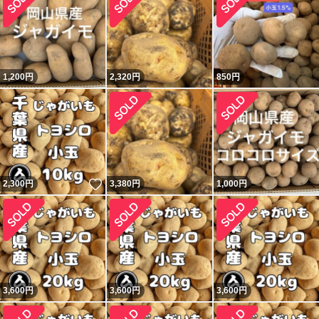
1,200
円
2,320
円
850
円
いいね！
2,300
円
3,380
円
1,000
円
3,600
円
3,600
円
3,600
円