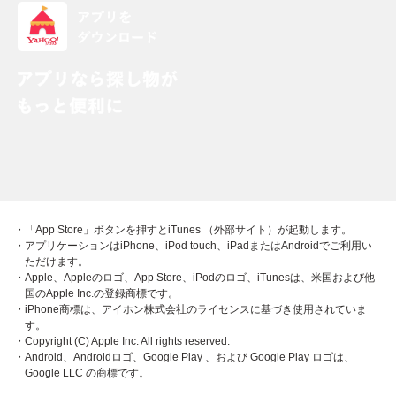
・「App Store」ボタンを押すとiTunes （外部サイト）が起動します。
・アプリケーションはiPhone、iPod touch、iPadまたはAndroidでご利用い
ただけます。
・Apple、Appleのロゴ、App Store、iPodのロゴ、iTunesは、米国および他
国のApple Inc.の登録商標です。
・iPhone商標は、アイホン株式会社のライセンスに基づき使用されていま
す。
・Copyright (C) Apple Inc. All rights reserved.
・Android、Androidロゴ、Google Play 、および Google Play ロゴは、
Google LLC の商標です。