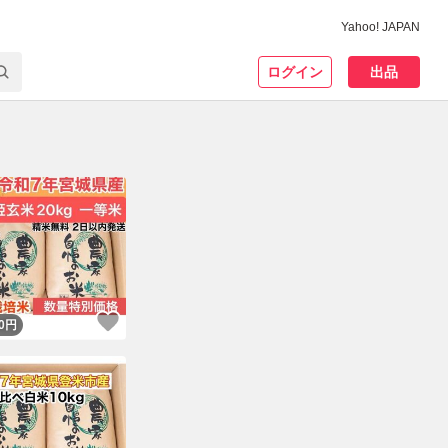
Yahoo! JAPAN
ログイン
出品
！
いいね！
0
円