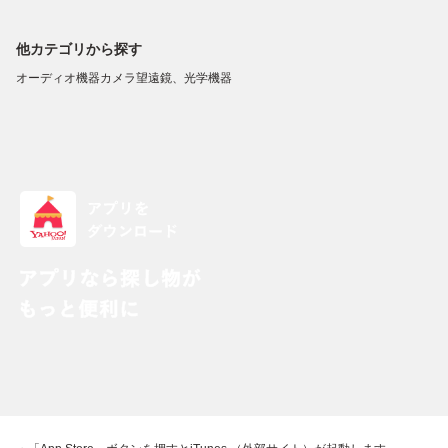
他カテゴリから探す
オーディオ機器
カメラ
望遠鏡、光学機器