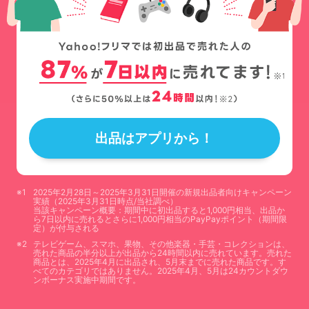
出品はアプリから！
2025年2月28日～2025年3月31日開催の新規出品者向けキャンペーン
実績（2025年3月31日時点/当社調べ）
当該キャンペーン概要：期間中に初出品すると1,000円相当、出品か
ら7日以内に売れるとさらに1,000円相当のPayPayポイント（期間限
定）が付与される
テレビゲーム、スマホ、果物、その他楽器・手芸・コレクションは、
売れた商品の半分以上が出品から24時間以内に売れています。売れた
商品とは、2025年4月に出品され、5月末までに売れた商品です。す
べてのカテゴリではありません。2025年4月、5月は24カウントダウ
ンボーナス実施中期間です。