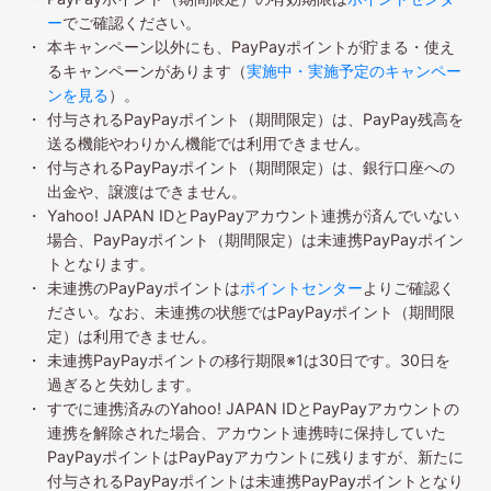
ー
でご確認ください。
本キャンペーン以外にも、PayPayポイントが貯まる・使え
るキャンペーンがあります（
実施中・実施予定のキャンペー
ンを見る
）。
付与されるPayPayポイント（期間限定）は、PayPay残高を
送る機能やわりかん機能では利用できません。
付与されるPayPayポイント（期間限定）は、銀行口座への
出金や、譲渡はできません。
Yahoo! JAPAN IDとPayPayアカウント連携が済んでいない
場合、PayPayポイント（期間限定）は未連携PayPayポイン
トとなります。
未連携のPayPayポイントは
ポイントセンター
よりご確認く
ださい。なお、未連携の状態ではPayPayポイント（期間限
定）は利用できません。
未連携PayPayポイントの移行期限※1は30日です。30日を
過ぎると失効します。
すでに連携済みのYahoo! JAPAN IDとPayPayアカウントの
連携を解除された場合、アカウント連携時に保持していた
PayPayポイントはPayPayアカウントに残りますが、新たに
付与されるPayPayポイントは未連携PayPayポイントとなり