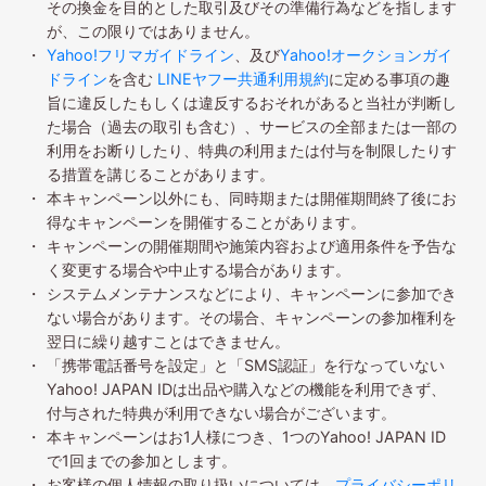
その換金を目的とした取引及びその準備行為などを指します
が、この限りではありません。
Yahoo!フリマガイドライン
、及び
Yahoo!オークションガイ
ドライン
を含む
LINEヤフー共通利用規約
に定める事項の趣
旨に違反したもしくは違反するおそれがあると当社が判断し
た場合（過去の取引も含む）、サービスの全部または一部の
利用をお断りしたり、特典の利用または付与を制限したりす
る措置を講じることがあります。
本キャンペーン以外にも、同時期または開催期間終了後にお
得なキャンペーンを開催することがあります。
キャンペーンの開催期間や施策内容および適用条件を予告な
く変更する場合や中止する場合があります。
システムメンテナンスなどにより、キャンペーンに参加でき
ない場合があります。その場合、キャンペーンの参加権利を
翌日に繰り越すことはできません。
「携帯電話番号を設定」と「SMS認証」を行なっていない
Yahoo! JAPAN IDは出品や購入などの機能を利用できず、
付与された特典が利用できない場合がございます。
本キャンペーンはお1人様につき、1つのYahoo! JAPAN ID
で1回までの参加とします。
お客様の個人情報の取り扱いについては、
プライバシーポリ