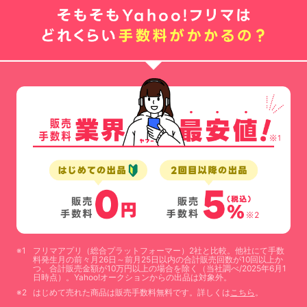
フリマアプリ（総合プラットフォーマー）2社と比較。他社にて手数
料発生月の前々月26日～前月25日以内の合計販売回数が10回以上か
つ、合計販売金額が10万円以上の場合を除く（当社調べ/2025年6月1
日時点）。Yahoo!オークションからの出品は対象外。
はじめて売れた商品は販売手数料無料です。詳しくは
こちら
。