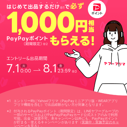
エントリー時にYahoo!フリマ（PayPayミニアプリ版・WEARアプリ
フリマ機能を含む）で出品経験がない方が対象となります。
付与されるPayPayポイント（期間限定）は、LINEヤフーグループの
一部のサービスおよびPayPay/PayPayカード公式ストアのみで利用
可能。出金・譲渡不可。本キャンペーン以外にも、PayPayポイント
が貯まる・使えるキャンペーンがあります（
実施中・実施予定のキャ
ンペーンを見る
）。