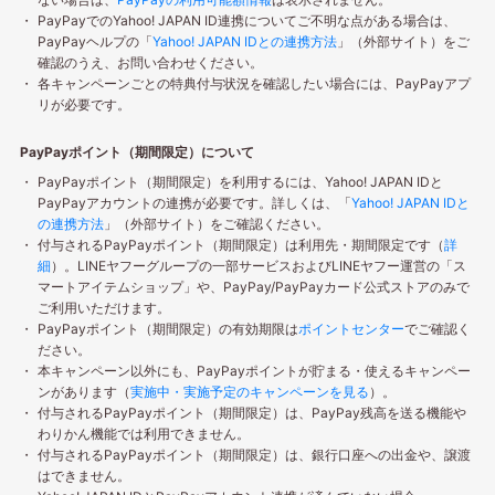
PayPayでのYahoo! JAPAN ID連携についてご不明な点がある場合は、
PayPayヘルプの「
Yahoo! JAPAN IDとの連携方法
」（外部サイト）をご
確認のうえ、お問い合わせください。
各キャンペーンごとの特典付与状況を確認したい場合には、PayPayアプ
リが必要です。
PayPayポイント（期間限定）について
PayPayポイント（期間限定）を利用するには、Yahoo! JAPAN IDと
PayPayアカウントの連携が必要です。詳しくは、「
Yahoo! JAPAN IDと
の連携方法
」（外部サイト）をご確認ください。
付与されるPayPayポイント（期間限定）は利用先・期間限定です（
詳
細
）。LINEヤフーグループの一部サービスおよびLINEヤフー運営の「ス
マートアイテムショップ」や、PayPay/PayPayカード公式ストアのみで
ご利用いただけます。
PayPayポイント（期間限定）の有効期限は
ポイントセンター
でご確認く
ださい。
本キャンペーン以外にも、PayPayポイントが貯まる・使えるキャンペー
ンがあります（
実施中・実施予定のキャンペーンを見る
）。
付与されるPayPayポイント（期間限定）は、PayPay残高を送る機能や
わりかん機能では利用できません。
付与されるPayPayポイント（期間限定）は、銀行口座への出金や、譲渡
はできません。