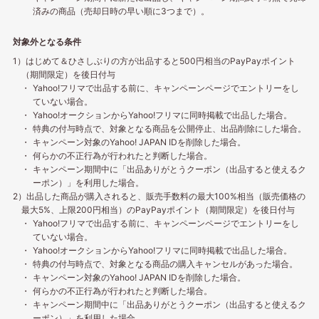
済みの商品（売却日時の早い順に3つまで）。
対象外となる条件
1）はじめて＆ひさしぶりの方が出品すると500円相当のPayPayポイント
（期間限定）を後日付与
Yahoo!フリマで出品する前に、キャンペーンページでエントリーをし
ていない場合。
Yahoo!オークションからYahoo!フリマに同時掲載で出品した場合。
特典の付与時点で、対象となる商品を公開停止、出品削除にした場合。
キャンペーン対象のYahoo! JAPAN IDを削除した場合。
何らかの不正行為が行われたと判断した場合。
キャンペーン期間中に「出品ありがとうクーポン（出品すると使えるク
ーポン）」を利用した場合。
2）出品した商品が購入されると、販売手数料の最大100%相当（販売価格の
最大5%、上限200円相当）のPayPayポイント（期間限定）を後日付与
Yahoo!フリマで出品する前に、キャンペーンページでエントリーをし
ていない場合。
Yahoo!オークションからYahoo!フリマに同時掲載で出品した場合。
特典の付与時点で、対象となる商品の購入キャンセルがあった場合。
キャンペーン対象のYahoo! JAPAN IDを削除した場合。
何らかの不正行為が行われたと判断した場合。
キャンペーン期間中に「出品ありがとうクーポン（出品すると使えるク
ーポン）」を利用した場合。