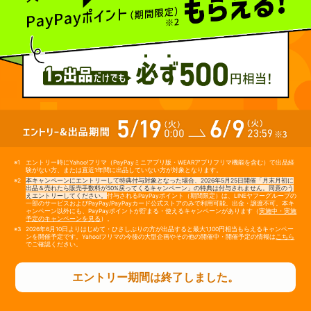
エントリー時にYahoo!フリマ（PayPayミニアプリ版・WEARアプリフリマ機能を含む）で出品経
験がない方、または直近1年間に出品していない方が対象となります。
本キャンペーンにエントリーして特典付与対象となった場合、2026年5月25日開催「月末月初に
出品＆売れたら販売手数料が50%戻ってくるキャンペーン」の特典は付与されません。同意のう
えエントリーしてください。
付与されるPayPayポイント（期間限定）は、LINEヤフーグループの
一部のサービスおよびPayPay/PayPayカード公式ストアのみで利用可能。出金・譲渡不可。本キ
ャンペーン以外にも、PayPayポイントが貯まる・使えるキャンペーンがあります（
実施中・実施
予定のキャンペーンを見る
）。
2026年6月10日よりはじめて・ひさしぶりの方が出品すると最大1,100円相当もらえるキャンペー
ンを開催予定です。Yahoo!フリマの今後の大型企画やその他の開催中・開催予定の情報は
こちら
でご確認ください。
エントリー期間は終了しました。