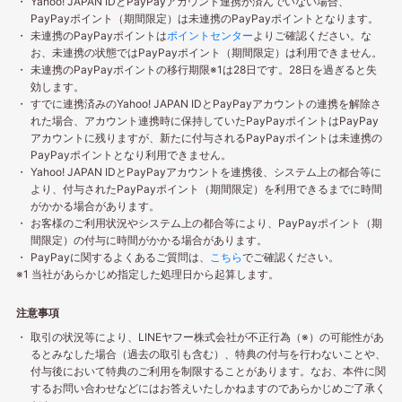
Yahoo! JAPAN IDとPayPayアカウント連携が済んでいない場合、
PayPayポイント（期間限定）は未連携のPayPayポイントとなります。
未連携のPayPayポイントは
ポイントセンター
よりご確認ください。な
お、未連携の状態ではPayPayポイント（期間限定）は利用できません。
未連携のPayPayポイントの移行期限※1は28日です。28日を過ぎると失
効します。
すでに連携済みのYahoo! JAPAN IDとPayPayアカウントの連携を解除さ
れた場合、アカウント連携時に保持していたPayPayポイントはPayPay
アカウントに残りますが、新たに付与されるPayPayポイントは未連携の
PayPayポイントとなり利用できません。
Yahoo! JAPAN IDとPayPayアカウントを連携後、システム上の都合等に
より、付与されたPayPayポイント（期間限定）を利用できるまでに時間
がかかる場合があります。
お客様のご利用状況やシステム上の都合等により、PayPayポイント（期
間限定）の付与に時間がかかる場合があります。
PayPayに関するよくあるご質問は、
こちら
でご確認ください。
※1 当社があらかじめ指定した処理日から起算します。
注意事項
取引の状況等により、LINEヤフー株式会社が不正行為（※）の可能性があ
るとみなした場合（過去の取引も含む）、特典の付与を行わないことや、
付与後において特典のご利用を制限することがあります。なお、本件に関
するお問い合わせなどにはお答えいたしかねますのであらかじめご了承く