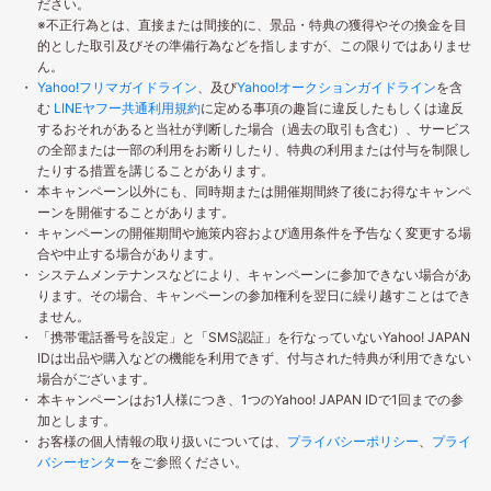
ださい。
※不正行為とは、直接または間接的に、景品・特典の獲得やその換金を目
的とした取引及びその準備行為などを指しますが、この限りではありませ
ん。
Yahoo!フリマガイドライン
、及び
Yahoo!オークションガイドライン
を含
む
LINEヤフー共通利用規約
に定める事項の趣旨に違反したもしくは違反
するおそれがあると当社が判断した場合（過去の取引も含む）、サービス
の全部または一部の利用をお断りしたり、特典の利用または付与を制限し
たりする措置を講じることがあります。
本キャンペーン以外にも、同時期または開催期間終了後にお得なキャンペ
ーンを開催することがあります。
キャンペーンの開催期間や施策内容および適用条件を予告なく変更する場
合や中止する場合があります。
システムメンテナンスなどにより、キャンペーンに参加できない場合があ
ります。その場合、キャンペーンの参加権利を翌日に繰り越すことはでき
ません。
「携帯電話番号を設定」と「SMS認証」を行なっていないYahoo! JAPAN
IDは出品や購入などの機能を利用できず、付与された特典が利用できない
場合がございます。
本キャンペーンはお1人様につき、1つのYahoo! JAPAN IDで1回までの参
加とします。
お客様の個人情報の取り扱いについては、
プライバシーポリシー
、
プライ
バシーセンター
をご参照ください。