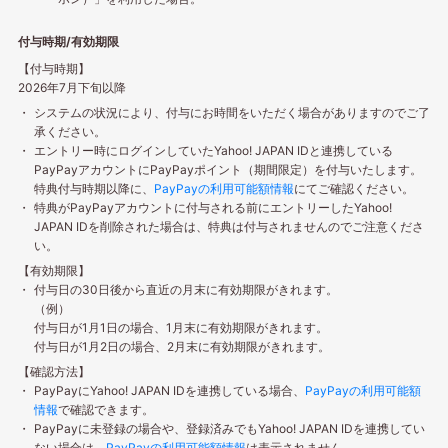
付与時期/有効期限
【付与時期】
2026年7月下旬以降
システムの状況により、付与にお時間をいただく場合がありますのでご了
承ください。
エントリー時にログインしていたYahoo! JAPAN IDと連携している
PayPayアカウントにPayPayポイント（期間限定）を付与いたします。
特典付与時期以降に、
PayPayの利用可能額情報
にてご確認ください。
特典がPayPayアカウントに付与される前にエントリーしたYahoo!
JAPAN IDを削除された場合は、特典は付与されませんのでご注意くださ
い。
【有効期限】
付与日の30日後から直近の月末に有効期限がきれます。
（例）
付与日が1月1日の場合、1月末に有効期限がきれます。
付与日が1月2日の場合、2月末に有効期限がきれます。
【確認方法】
PayPayにYahoo! JAPAN IDを連携している場合、
PayPayの利用可能額
情報
で確認できます。
PayPayに未登録の場合や、登録済みでもYahoo! JAPAN IDを連携してい
ない場合は、
PayPayの利用可能額情報
は表示されません。