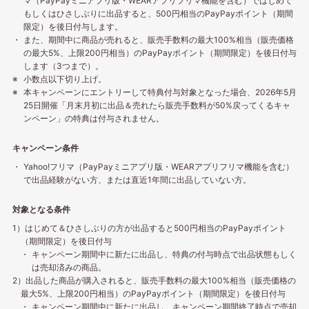
マ（PayPayミニアプリ版・WEARアプリフリマ機能を含む）ではじめて
もしくはひさしぶりに出品すると、500円相当のPayPayポイント（期間
限定）を後日付与します。
また、期間中に商品が売れると、販売手数料の最大100%相当（販売価格
の最大5%、上限200円相当）のPayPayポイント（期間限定）を後日付与
します（3つまで）。
小数点以下切り上げ。
本キャンペーンにエントリーして特典付与対象となった場合、2026年5月
25日開催「月末月初に出品＆売れたら販売手数料が50%戻ってくるキャ
ンペーン」の特典は付与されません。
キャンペーン条件
Yahoo!フリマ（PayPayミニアプリ版・WEARアプリフリマ機能を含む）
で出品経験がない方、または直近1年間に出品していない方。
対象となる条件
1）はじめて＆ひさしぶりの方が出品すると500円相当のPayPayポイント
（期間限定）を後日付与
キャンペーン期間中に新たに出品し、特典の付与時点で出品状態もしく
は売却済みの商品。
2）出品した商品が購入されると、販売手数料の最大100%相当（販売価格の
最大5%、上限200円相当）のPayPayポイント（期間限定）を後日付与
キャンペーン期間中に新たに出品し、キャンペーン期間終了時点で売却