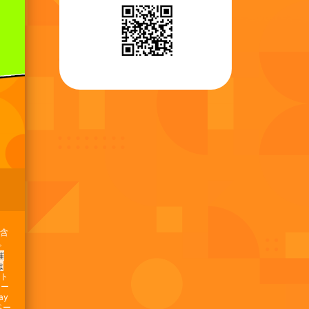
を含
。
催
は
ント
カー
ay
ペー