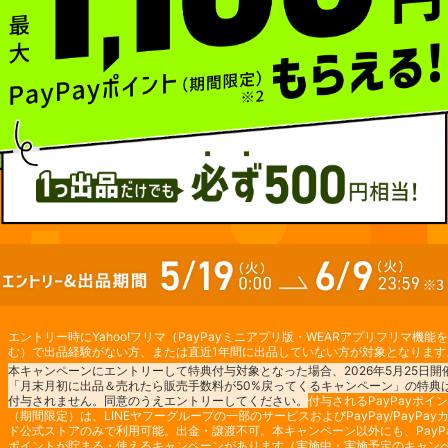
エントリー時にYahoo!フリマ（PayPayミニアプリ版・WEARアプリフリマ機能
む）で出品経験がない方、または直近1年間に出品していない方が対象となります
本キャンペーンにエントリーして特典付与対象となった場合、2026年5月25日開
「月末月初に出品＆売れたら販売手数料が50%戻ってくるキャンペーン」の特典
付与されません。同意のうえエントリーしてください。
付与されるPayPayポイ
（期間限定）は、LINEヤフーグループの一部のサービスおよびPayPay/PayPay
ド公式ストアのみで利用可能。出金・譲渡不可。本キャンペーン以外にも、PayP
ポイントが貯まる・使えるキャンペーンがあります（
実施中・実施予定のキャン