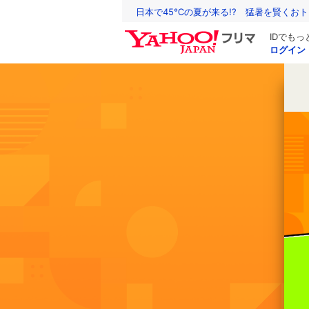
日本で45℃の夏が来る!? 猛暑を賢くお
IDでも
ログイン