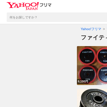
Yahoo!フリマ
ファイテ
6,100
円