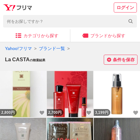
ログイン
カテゴリから探す
ブランドから探す
Yahoo!フリマ
ブランド一覧
La CASTA
条件を保存
の検索結果
いいね！
いいね！
2,800
円
2,700
円
3,199
円