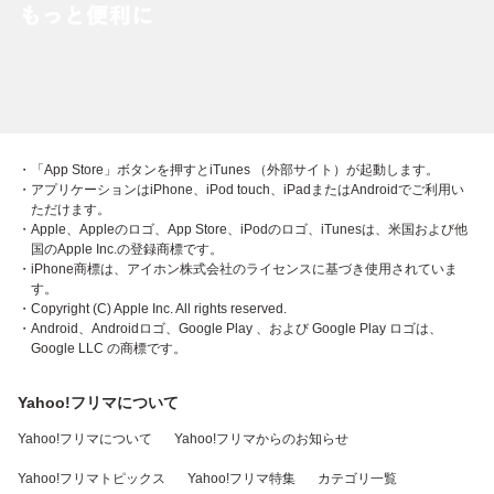
・「App Store」ボタンを押すとiTunes （外部サイト）が起動します。
・アプリケーションはiPhone、iPod touch、iPadまたはAndroidでご利用い
ただけます。
・Apple、Appleのロゴ、App Store、iPodのロゴ、iTunesは、米国および他
国のApple Inc.の登録商標です。
・iPhone商標は、アイホン株式会社のライセンスに基づき使用されていま
す。
・Copyright (C) Apple Inc. All rights reserved.
・Android、Androidロゴ、Google Play 、および Google Play ロゴは、
Google LLC の商標です。
Yahoo!フリマについて
Yahoo!フリマについて
Yahoo!フリマからのお知らせ
Yahoo!フリマトピックス
Yahoo!フリマ特集
カテゴリ一覧