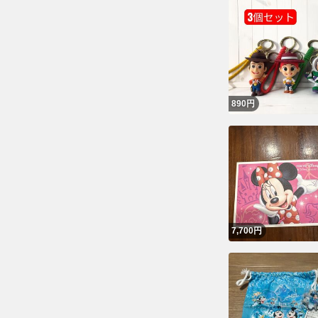
1
1
す
890
円
7,700
円