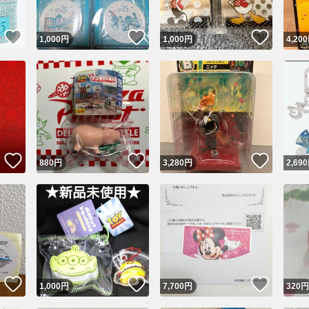
いいね！
いいね！
いいね
1,000
円
1,000
円
4,200
いいね！
いいね！
いいね
880
円
3,280
円
2,690
検索条件の通知設定
保存されました。通知を設定してください
通知（アプリのみ）
知
いいね！
いいね！
いいね
1,000
円
7,700
円
320
円