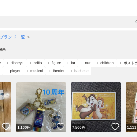
ブランド一覧
結果
e
disney+
britto
figure
for
our
children
ポスト
d
player
musical
theater
hachette
いいね！
いいね！
いいね
1,100
円
7,500
円
1,111