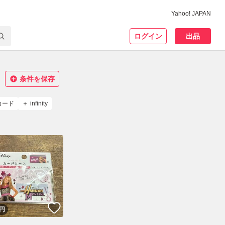
Yahoo! JAPAN
ログイン
出品
条件を保存
カード
infinity
！
いいね！
円