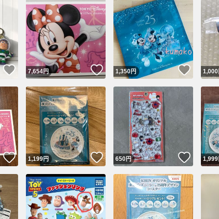
日1回
日2回
ぐに通知
いいね！
いいね！
いいね
7,654
円
1,350
円
1,000
通知を設定する
いいね！
いいね！
いいね
1,199
円
650
円
1,999