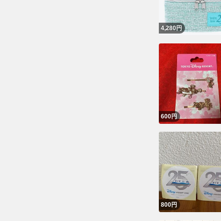
4,280
円
600
円
検索条件が
新着通知
プッシュ
メール通
800
円
頻度